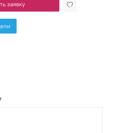
ь заявку
дели
е