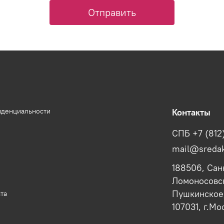
Отправить
иденциальности
Контакты
СПБ +7 (812
mail@sredak
188506, Сан
Ломоносовск
Пушкинское,
та
107031, г.Мо