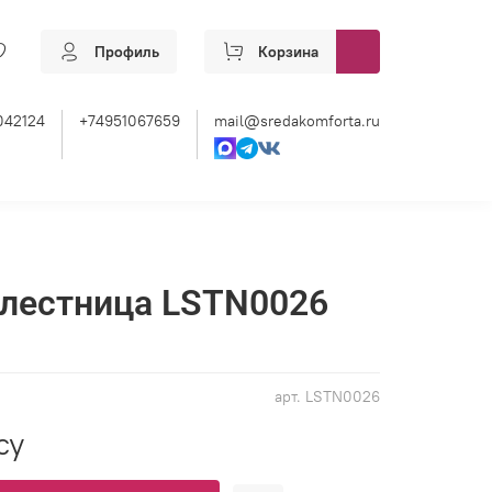
Профиль
Корзина
042124
+74951067659
mail@sredakomforta.ru
 лестница LSTN0026
арт.
LSTN0026
су