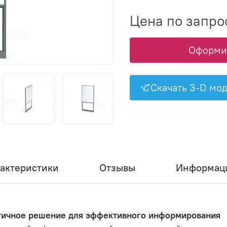
Цена по запро
Оформит
Скачать 3-D мо
актеристики
Отзывы
Информаци
тичное решение для эффективного информирования