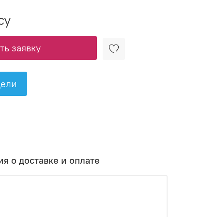
су
ь заявку
дели
я о доставке и оплате