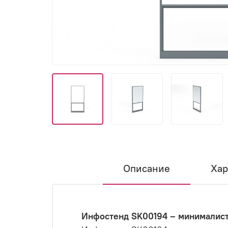
Описание
Хар
Инфостенд SK00194 – минималис