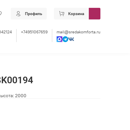
Профиль
Корзина
042124
+74951067659
mail@sredakomforta.ru
SK00194
Высота: 2000