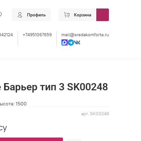
Профиль
Корзина
042124
+74951067659
mail@sredakomforta.ru
 Барьер тип 3 SK00248
ысота: 1500
арт.
SK00248
су