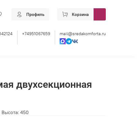
Профиль
Корзина
042124
+74951067659
mail@sredakomforta.ru
мая двухсекционная
 Высота: 450