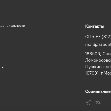
иденциальности
Контакты
СПБ +7 (812
mail@sredak
188506, Сан
Ломоносовск
Пушкинское,
та
107031, г.Мо
Социальные