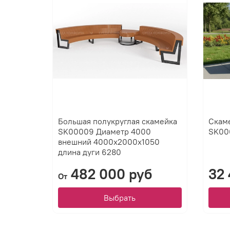
Большая полукруглая скамейка
Скаме
SK00009 Диаметр 4000
SK00
внешний 4000х2000х1050
длина дуги 6280
482 000 руб
32 
От
Выбрать