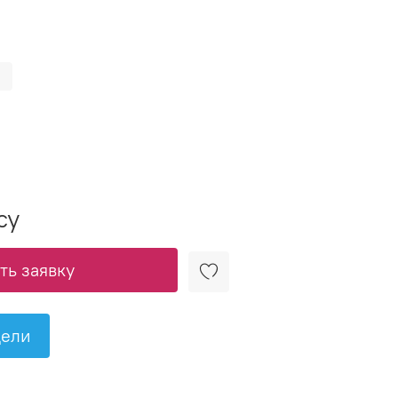
су
ь заявку
дели